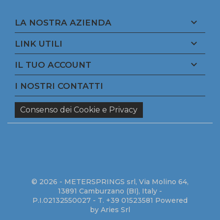

LA NOSTRA AZIENDA

LINK UTILI

IL TUO ACCOUNT
I NOSTRI CONTATTI
Consenso dei Cookie e Privacy
© 2026 - METERSPRINGS srl, Via Molino 64,
13891 Camburzano (BI), Italy -
P.I.02132550027 - T. +39 01523581
Powered
by Aries Srl