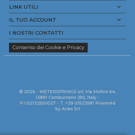

LINK UTILI

IL TUO ACCOUNT
I NOSTRI CONTATTI
Consenso dei Cookie e Privacy
© 2026 - METERSPRINGS srl, Via Molino 64,
13891 Camburzano (BI), Italy -
P.I.02132550027 - T. +39 01523581
Powered
by Aries Srl