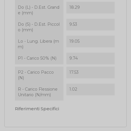
Do (L) - D.Est. Grand
18.29
e (mm)
Do (S) - D.Est. Piccol
9.53
o (mm)
Lo - Lung. Libera (m
19.05
m)
P1 - Carico 50% (N)
9.74
P2 - Carico Pacco
17.53
(N)
R - Carico Flessione
1.02
Unitario (N/mm)
Riferimenti Specifici