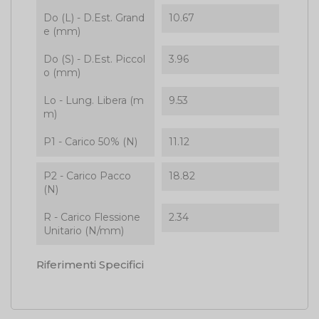
Do (L) - D.Est. Grand
10.67
e (mm)
Do (S) - D.Est. Piccol
3.96
o (mm)
Lo - Lung. Libera (m
9.53
m)
P1 - Carico 50% (N)
11.12
P2 - Carico Pacco
18.82
(N)
R - Carico Flessione
2.34
Unitario (N/mm)
Riferimenti Specifici