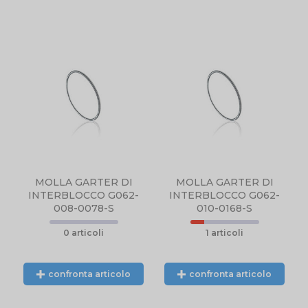
N
NTE
L.
MOLLA GARTER DI
MOLLA GARTER DI
INTERBLOCCO G062-
INTERBLOCCO G062-
008-0078-S
010-0168-S
0 articoli
1 articoli
confronta articolo
confronta articolo