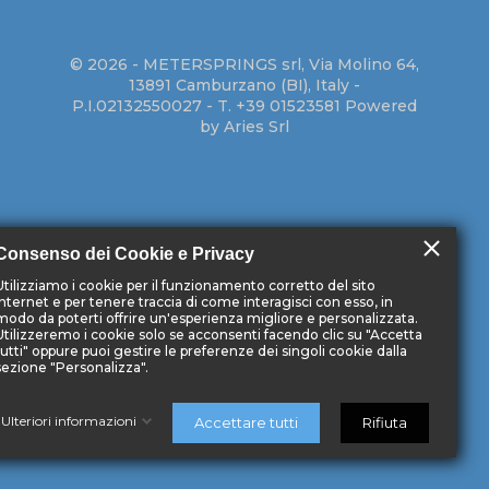
© 2026 - METERSPRINGS srl, Via Molino 64,
13891 Camburzano (BI), Italy -
P.I.02132550027 - T. +39 01523581
Powered
by Aries Srl
close
Consenso dei Cookie e Privacy
Utilizziamo i cookie per il funzionamento corretto del sito
internet e per tenere traccia di come interagisci con esso, in
modo da poterti offrire un'esperienza migliore e personalizzata.
Utilizzeremo i cookie solo se acconsenti facendo clic su "Accetta
tutti" oppure puoi gestire le preferenze dei singoli cookie dalla
sezione "Personalizza".
Ulteriori informazioni
Accettare tutti
Rifiuta