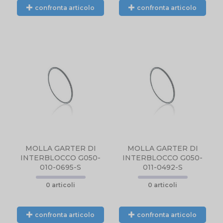
confronta articolo
confronta articolo
N
PRODOTTO NON
DISPONIBILE,
CONTATTARCI
NTE
TELEFONICAMENTE
L.
O TRAMITE EMAIL.
MOLLA GARTER DI
MOLLA GARTER DI
INTERBLOCCO G050-
INTERBLOCCO G050-
010-0695-S
011-0492-S
0 articoli
0 articoli
confronta articolo
confronta articolo