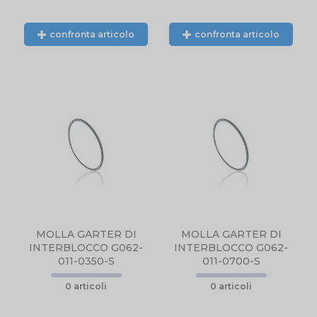
confronta articolo
confronta articolo
N
PRODOTTO NON
DISPONIBILE,
CONTATTARCI
NTE
TELEFONICAMENTE
L.
O TRAMITE EMAIL.
MOLLA GARTER DI
MOLLA GARTER DI
INTERBLOCCO G062-
INTERBLOCCO G062-
011-0350-S
011-0700-S
0 articoli
0 articoli