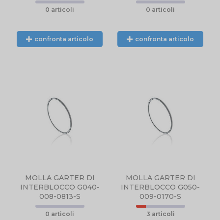
0 articoli
0 articoli
confronta articolo
confronta articolo
N
NTE
L.
MOLLA GARTER DI
MOLLA GARTER DI
INTERBLOCCO G040-
INTERBLOCCO G050-
008-0813-S
009-0170-S
0 articoli
3 articoli