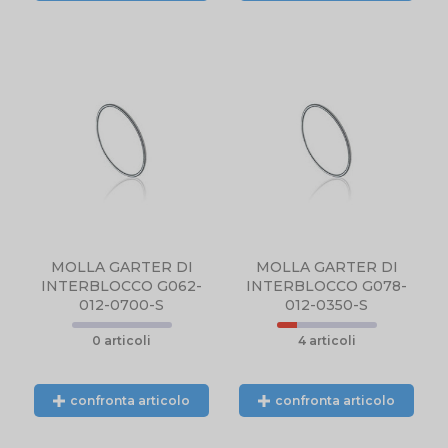
N
NTE
L.
MOLLA GARTER DI
MOLLA GARTER DI
INTERBLOCCO G062-
INTERBLOCCO G078-
012-0700-S
012-0350-S
0 articoli
4 articoli
confronta articolo
confronta articolo