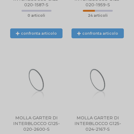
020-1587-S
020-1959-S
0 articoli
24 articoli
confronta articolo
confronta articolo
N
PRODOTTO NON
DISPONIBILE,
CONTATTARCI
NTE
TELEFONICAMENTE
L.
O TRAMITE EMAIL.
MOLLA GARTER DI
MOLLA GARTER DI
INTERBLOCCO G125-
INTERBLOCCO G125-
020-2600-S
024-2167-S