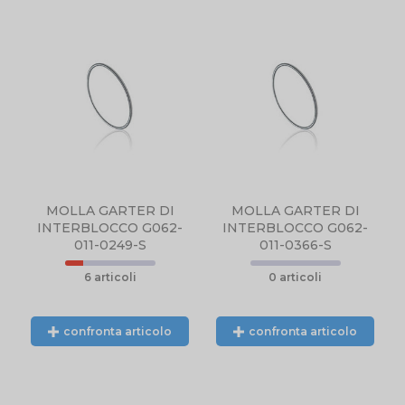
PRODOTTO NON
DISPONIBILE,
CONTATTARCI
TELEFONICAMENTE
O TRAMITE EMAIL.
MOLLA GARTER DI
MOLLA GARTER DI
INTERBLOCCO G062-
INTERBLOCCO G062-
011-0249-S
011-0366-S
6 articoli
0 articoli
confronta articolo
confronta articolo
N
PRODOTTO NON