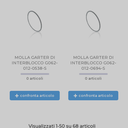
DISPONIBILE,
CONTATTARCI
NTE
TELEFONICAMENTE
L.
O TRAMITE EMAIL.
MOLLA GARTER DI
MOLLA GARTER DI
INTERBLOCCO G062-
INTERBLOCCO G062-
012-0538-S
012-0694-S
0 articoli
0 articoli
confronta articolo
confronta articolo
Visualizzati 1-50 su 68 articoli