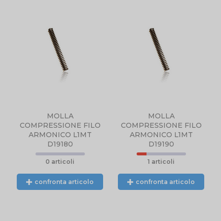
N
NTE
L.
MOLLA
MOLLA
COMPRESSIONE FILO
COMPRESSIONE FILO
ARMONICO L1MT
ARMONICO L1MT
D19180
D19190
0 articoli
1 articoli
confronta articolo
confronta articolo
N