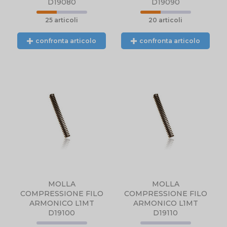
D19080
D19090
25 articoli
20 articoli
confronta articolo
confronta articolo
N
PRODOTTO NON
DISPONIBILE,
CONTATTARCI
NTE
TELEFONICAMENTE
L.
O TRAMITE EMAIL.
MOLLA
MOLLA
COMPRESSIONE FILO
COMPRESSIONE FILO
ARMONICO L1MT
ARMONICO L1MT
D19100
D19110