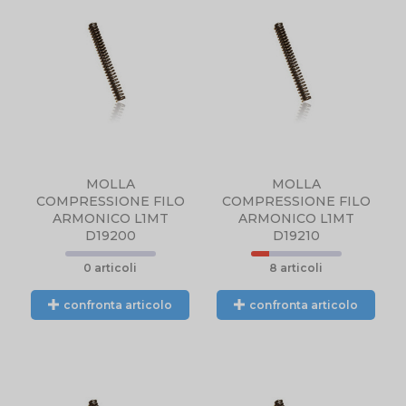
NTE
L.
MOLLA
MOLLA
COMPRESSIONE FILO
COMPRESSIONE FILO
ARMONICO L1MT
ARMONICO L1MT
D19200
D19210
0 articoli
8 articoli
confronta articolo
confronta articolo
N
PRODOTTO NON
DISPONIBILE,
CONTATTARCI