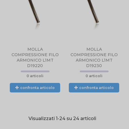
NTE
TELEFONICAMENTE
L.
O TRAMITE EMAIL.
MOLLA
MOLLA
COMPRESSIONE FILO
COMPRESSIONE FILO
ARMONICO L1MT
ARMONICO L1MT
D19220
D19230
0 articoli
0 articoli
confronta articolo
confronta articolo
Visualizzati 1-24 su 24 articoli